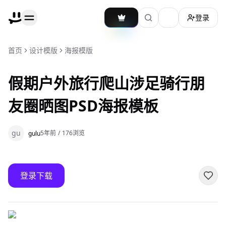
登录
加载主题切换
首页
设计模版
海报模版
假期户外旅行爬山涉足骑行朋
友圈晒图PSD海报模板
gu
5年前
/
176
浏览
gulu
登录下载