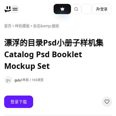
登录
加载主题切换
首页
样机模版
杂志&amp;报纸
漂浮的目录Psd小册子样机集
Catalog Psd Booklet
Mockup Set
gu
5年前
/
103
浏览
gulu
登录下载