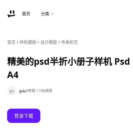
首页
分类
首页
样机模版
设计模版
传单折页
精美的psd半折小册子样机 Psd Half
A4
gu
5年前
/
156
浏览
gulu
登录下载