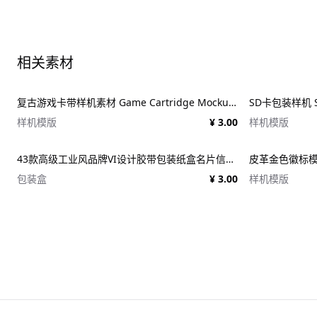
相关素材
复古游戏卡带样机素材 Game Cartridge Mockup Bundle Retro
SD卡包装样机 SD
样机模版
¥ 3.00
样机模版
43款高级工业风品牌VI设计胶带包装纸盒名片信纸信封展示效果图PSD样机 Duct tape &#038; Box mockups
皮革金色徽标模板 
包装盒
¥ 3.00
样机模版