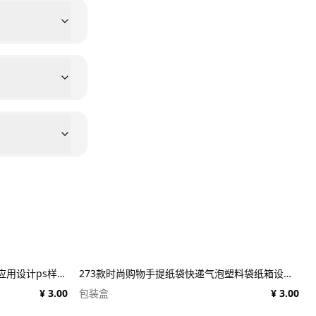
25款施工建筑工地建设工程品牌VI应用设计ps样机素材展示效果图 25x Construction Mockup Bundle Vol.02
273款时尚购物手提纸袋快递气泡塑料袋纸箱设计贴图PSD样机 Printhouse Mockups Bundle v.1
¥ 3.00
包装盒
¥ 3.00