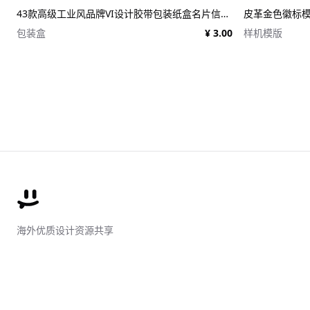
43款高级工业风品牌VI设计胶带包装纸盒名片信纸信封展示效果图PSD样机 Duct tape &#038; Box mockups
皮革金色徽标模板 
包装盒
¥ 3.00
样机模版
海外优质设计资源共享