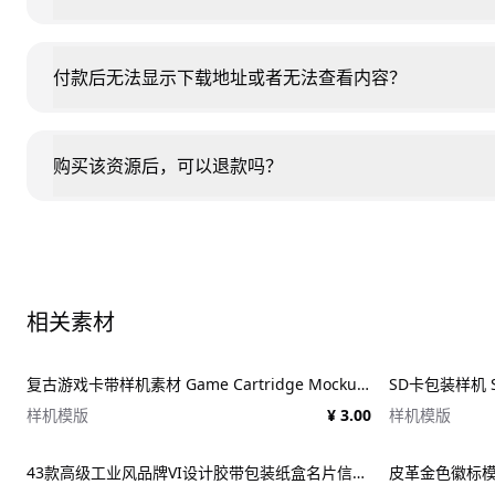
付款后无法显示下载地址或者无法查看内容？
购买该资源后，可以退款吗？
相关素材
复古游戏卡带样机素材 Game Cartridge Mockup Bundle Retro
SD卡包装样机 SD
样机模版
¥ 3.00
样机模版
43款高级工业风品牌VI设计胶带包装纸盒名片信纸信封展示效果图PSD样机 Duct tape &#038; Box mockups
皮革金色徽标模板 