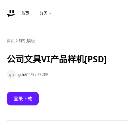
首页
分类
首页
样机模版
公司文具VI产品样机[PSD]
gu
6年前
/
77
浏览
gulu
登录下载