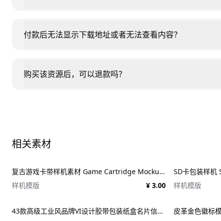
付款后无法显示下载地址或者无法查看内容？
购买该资源后，可以退款吗？
相关素材
复古游戏卡带样机素材 Game Cartridge Mockup Bundle Retro
SD卡包装样机 SD
样机模版
¥ 3.00
样机模版
43款高级工业风品牌VI设计胶带包装纸盒名片信纸信封展示效果图PSD样机 Duct tape &#038; Box mockups
皮革金色徽标模板 