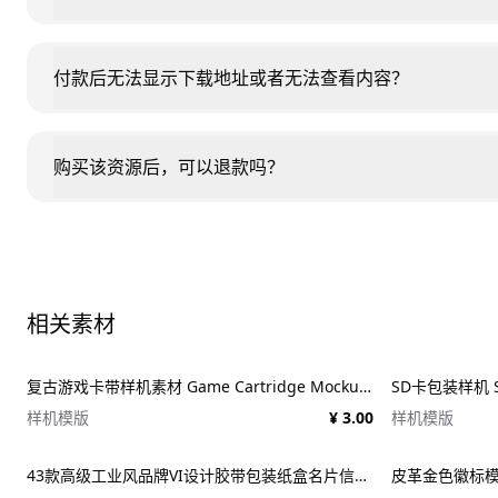
付款后无法显示下载地址或者无法查看内容？
购买该资源后，可以退款吗？
相关素材
复古游戏卡带样机素材 Game Cartridge Mockup Bundle Retro
SD卡包装样机 SD
样机模版
¥ 3.00
样机模版
43款高级工业风品牌VI设计胶带包装纸盒名片信纸信封展示效果图PSD样机 Duct tape &#038; Box mockups
皮革金色徽标模板 