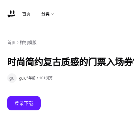
首页
分类
首页
样机模版
时尚简约复古质感的门票入场券V
gu
5年前
/
101
浏览
gulu
登录下载