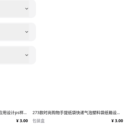
25款施工建筑工地建设工程品牌VI应用设计ps样机素材展示效果图 25x Construction Mockup Bundle Vol.02
273款时尚购物手提纸袋快递气泡塑料袋纸箱设计贴图PSD样机 Printhouse Mockups Bundle v.1
¥ 3.00
包装盒
¥ 3.00