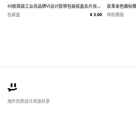
43款高级工业风品牌VI设计胶带包装纸盒名片信纸信封展示效果图PSD样机 Duct tape &#038; Box mockups
皮革金色徽标模板 
包装盒
¥ 3.00
样机模版
海外优质设计资源共享