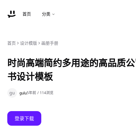
首页
分类
首页
设计模版
画册手册
时尚高端简约多用途的高品质公
书设计模板
gu
5年前
/
114
浏览
gulu
登录下载