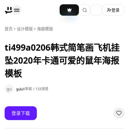
登录
加载主题切换
首页
设计模版
海报模版
ti499a0206韩式简笔画飞机挂
坠2020年卡通可爱的鼠年海报
模板
gu
6年前
/
133
浏览
gulu
登录下载