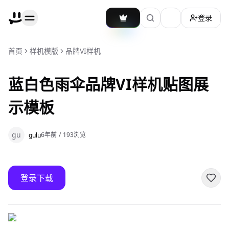
登录
加载主题切换
首页
样机模版
品牌VI样机
蓝白色雨伞品牌VI样机贴图展
示模板
gu
6年前
/
193
浏览
gulu
登录下载