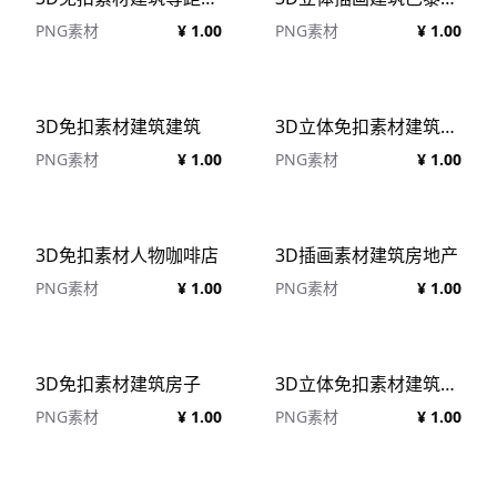
PNG素材
¥ 1.00
PNG素材
¥ 1.00
3D免扣素材建筑建筑
3D立体免扣素材建筑房地产模型
PNG素材
¥ 1.00
PNG素材
¥ 1.00
3D免扣素材人物咖啡店
3D插画素材建筑房地产
PNG素材
¥ 1.00
PNG素材
¥ 1.00
3D免扣素材建筑房子
3D立体免扣素材建筑房地产模型
PNG素材
¥ 1.00
PNG素材
¥ 1.00