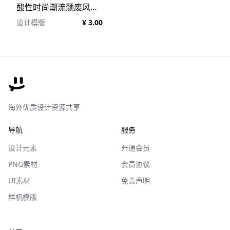
酸性时尚潮流颓废风摇滚音乐专辑CD封面设计PSD模板 Cover Art Template Pack VOL.1
设计模版
¥ 3.00
海外优质设计资源共享
导航
服务
设计元素
开通会员
PNG素材
会员协议
UI素材
免责声明
样机模版