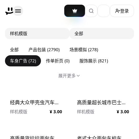
登录
加载主题切换
样机模版
全部
全部
产品包装
(
2790
)
场景模拟
(
278
)
车身广告
(
72
)
传单折页
(
0
)
服饰展示
(
821
)
展开更多
经典大众甲壳虫汽车车身广告设计贴图展示样机模板 Volkswagen Beetle Mockups
高质量超长城市巴士公共汽车车身广告设计贴图展示样机模板 City Bus HQ Mockup
样机模版
¥ 3.00
样机模版
¥ 3.00
高质量货拉拉面包车小货车车身广告设计贴图展示样机模板 Van HQ Mockup Pack
老式大众面包车校车车身广告设计贴图展示样机模板 Volkswagen Transporter T1 Mockup