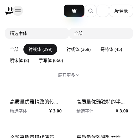
登录
加载主题切换
精选字体
全部
全部
衬线体
(
299
)
非衬线体
(
368
)
哥特体
(
45
)
明宋体
(
8
)
手写体
(
666
)
展开更多
高质量优雅精致的传统时尚品牌杂志设计排版英文衬线字体 Outlook Font Duo
高质量优雅独特的半侧衬线时尚杂志排版包装海报设计英文字体 AMOVAND
精选字体
¥ 3.00
精选字体
¥ 3.00
全新高质量现代清新优雅品牌女性婚礼杂志排版设计英文衬线字体 Wagon Display
高质量优雅精致女性化妆品牌婚礼海报杂志排版英文字体 MYROGE Elegant Stylish Serif