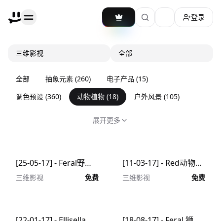
登录
加载主题切换
三维影视
全部
全部
抽象元素
(
260
)
电子产品
(
15
)
调色预设
(
360
)
动物植物
(
18
)
户外风景
(
105
)
展开更多
[25-05-17] - Feral野性动物的皮毛C4D动画工程文件分享
[11-03-17] - Red动物皮毛C4D动画工程文件分享
三维影视
免费
三维影视
免费
[22-01-17] - Ellisella有生命力的珊瑚C4D动画工程文件分享
[18-08-17] - Feral 狮子的毛发C4D动画工程文件分享