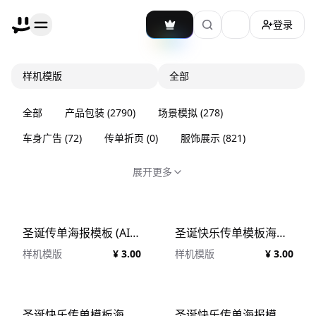
登录
加载主题切换
样机模版
全部
全部
产品包装
(
2790
)
场景模拟
(
278
)
车身广告
(
72
)
传单折页
(
0
)
服饰展示
(
821
)
展开更多
圣诞传单海报模板 (AI,EPS,PDF,PNG)
圣诞快乐传单模板海报模板 (PSD)
样机模版
¥ 3.00
样机模版
¥ 3.00
圣诞快乐传单模板海报模板 (PSD)
圣诞快乐传单海报模板 (PSD)