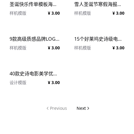
圣诞快乐传单模板海报模板 (PSD)
雪人圣诞节寒假海报模板 (AI,PSD)
样机模版
¥ 3.00
样机模版
¥ 3.00
9款高级质感品牌LOGO设计信封名片信纸手提袋展示贴图PSD样机模板素材 Brown Branding Mockup Set
15个好莱坞史诗级电影预告片剧院竖屏电影海报PSD模板 Movie Poster Templates
样机模版
¥ 3.00
样机模版
¥ 3.00
40款史诗电影美学优雅封面演员名册小红书竖幅海报设计PSD模板 Pixflow Movie Posters Vol.1
设计模版
¥ 3.00
Previous
Next