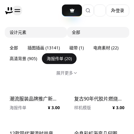
登录
加载主题切换
设计元素
全部
全部
插图插画
(
13141
)
磁带
(
1
)
电商素材
(
22
)
高清背景
(
905
)
海报传单
(
20
)
展开更多
潮流服装品牌推广新媒体海报设计矢量AI模板 Modern Minimalistic Social Media Template
复古90年代胶片燃烧温暖老图片照片摄影做旧颗粒纹理叠加PSD特效样机
海报传单
¥ 3.00
样机模版
¥ 3.00
12款现代潮流时尚音乐节演唱会演出抽象渐变招贴艺术海报设计素材 12 Brutal Poster Templates
全息彩虹渐变几何图形渐变模糊弥散光小红书竖屏海报封面PSD模板 BLURIA Gradient Quotes Instagram