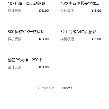
107套超巨量运动篮球体育赛事足球音乐专辑封面赛博迷幻Y2K多风格PSD海报KV广告设计排版分层源文件合集 Supreme Pack PSD
40款史诗电影美学优雅封面演员名册小红书竖幅海报设计PSD模板 Pixflow Movie Posters Vol.1
设计元素
¥ 3.00
设计模版
¥ 3.00
500多款Y2K千禧科幻风格形状人物海报包装PSD封面设计模板 SELL TRAPSTAR 2.0
32个高级A4单页招贴传单海报设计作品贴图展示PS样机素材效果图 32 Poster &#038; Paper mockups
样机模版
¥ 3.00
样机模版
¥ 3.00
油管PS大神：250个雨雪闪电雷电光晕粉尘星星光学合成平面素材包 Benny Productions Optics+
设计元素
¥ 3.00
Previous
Next