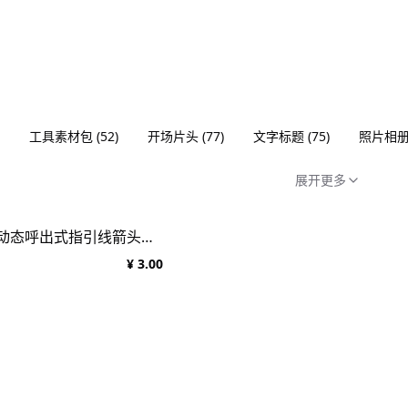
工具素材包
(
52
)
开场片头
(
77
)
文字标题
(
75
)
照片相
展开更多
AE模板：独立商业级动态呼出式指引线箭头标注图表文字标题排版
¥ 3.00