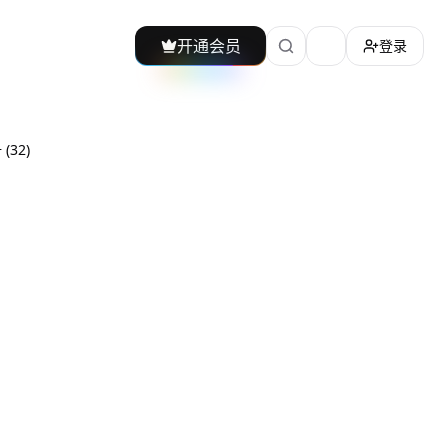
开通会员
登录
加载主题切换
册
(
32
)