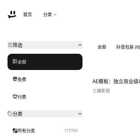
首页
分类
筛选
全部
抖音包装
(
6
)
全部
免费
三维影视
付费
分类
所有分类
117753