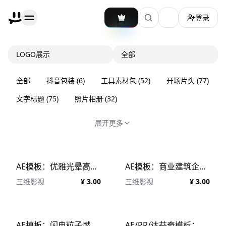
登录
加载主题切换
LOGO展示
全部
全部
抖音包装
(
6
)
工具素材包
(
52
)
开场片头
(
77
)
文字标题
(
75
)
照片相册
(
32
)
展开更多
AE模板：优雅光晕高端镀铬抛光电影LOGO标题文本展示
AE模板：商业建筑企业3D楼层生成LOGO展示
三维影视
¥ 3.00
三维影视
¥ 3.00
AE模板：闪电粒子燃烧爆发扭曲雷电命中标题LOGO展示
AE/PR/达芬奇模板：趣味彩色手绘通云朵风格动画LOGO开场片头模板