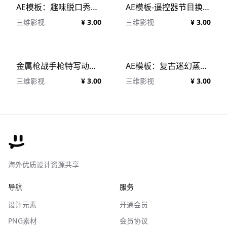
AE模板：趣味脱口秀节目片头综艺杂谈教育知识灌节目片头
AE模板-遥控器节目换台效果的电视台节目片头卡通动画风格节目片头
三维影视
¥ 3.00
三维影视
¥ 3.00
金属枪战手枪特写动作电影LOGO开场片头 Weapon Logo Reveal
AE模板：复古迷幻蒸汽波风格故障艺术动力学文本排版LOGO开场片头
三维影视
¥ 3.00
三维影视
¥ 3.00
海外优质设计资源共享
导航
服务
设计元素
开通会员
PNG素材
会员协议