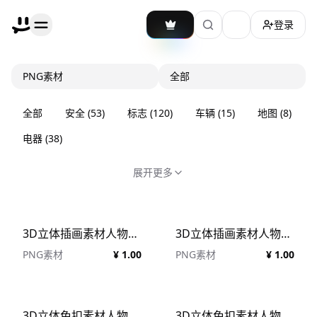
登录
加载主题切换
PNG素材
全部
全部
安全
(
53
)
标志
(
120
)
车辆
(
15
)
地图
(
8
)
电器
(
38
)
展开更多
3D立体插画素材人物风格化的头像模型
3D立体插画素材人物运动日头像模型
PNG素材
¥ 1.00
PNG素材
¥ 1.00
3D立体免扣素材人物玩家Gim头像模型
3D立体免扣素材人物人们生活方式头像1模型