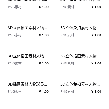
PNG素材
¥ 1.00
PNG素材
¥ 1.00
3D立体插画素材人物文化头像模型
3D立体免扣素材人物特别斋月青少年头像模型
PNG素材
¥ 1.00
PNG素材
¥ 1.00
3D立体插画素材人物职业和工作头像模型
3D立体插画素材人物人们生活方式头像2模型
PNG素材
¥ 1.00
PNG素材
¥ 1.00
3D插画素材人物球员足球头像
3D立体免扣素材人物商人模型
PNG素材
¥ 1.00
PNG素材
¥ 1.00