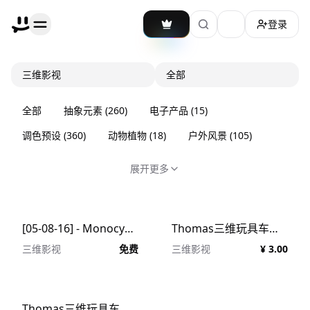
登录
加载主题切换
三维影视
全部
全部
抽象元素
(
260
)
电子产品
(
15
)
调色预设
(
360
)
动物植物
(
18
)
户外风景
(
105
)
展开更多
[05-08-16] - Monocycle平衡在山间的车轮胎 C4D动画工程文件分享
Thomas三维玩具车模型 #16101904
三维影视
免费
三维影视
¥ 3.00
Thomas三维玩具车模型 #16101904