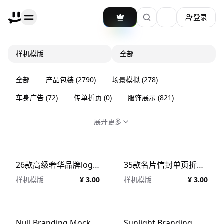
登录
加载主题切换
样机模版
全部
全部
产品包装
(
2790
)
场景模拟
(
278
)
车身广告
(
72
)
传单折页
(
0
)
服饰展示
(
821
)
展开更多
26款高级奢华品牌logo设计名片海报吊牌MacBook电脑iPad展示贴图psd样机模板 Velvetty Branding Mockups Kit
35款名片信封单页折页海报品牌Vi设计贴图Ps样机素材场景展示效果 Raw Branding Mockups / Batch 00003
样机模版
¥ 3.00
样机模版
¥ 3.00
Null Branding Mockups Kit 20款极简iPad海报包装手提袋胶带名片记事本VI设计作品贴图PSD样机
Sunlight Branding Mockups 24款质感名片信纸徽章折页文具品牌VI应用设计作品贴图ps样机素材