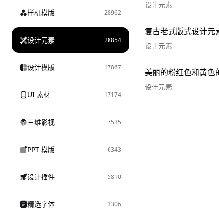
设计元素
样机模版
28962
复古老式版式设计元
设计元素
28854
设计元素
设计模版
17867
美丽的粉红色和黄色
设计元素
UI 素材
17174
三维影视
7535
PPT 模版
6343
设计插件
5810
精选字体
3306