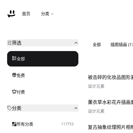
首页
分类
筛选
全部
插图插画
(
1
全部
免费
被击碎的化妆品图形
设计元素
付费
薰衣草水彩花卉插画
分类
设计元素
所有分类
117753
复古抽象纹理照片相