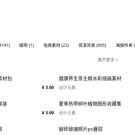
3141
)
磁带
(
1
)
电商素材
(
22
)
高清背景
(
905
)
海报传单
(
展开更多
素材包
健康养生茶主题水彩插画素材
¥ 3.00
设计元素
套装
夏季热带树叶植物图形收藏集
¥ 3.00
设计元素
框
破碎玻璃照片ps叠层