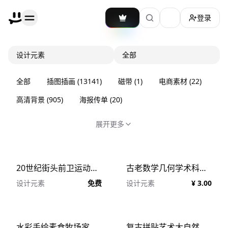
登录
加载主题切换
设计元素
全部
全部
插图插画
(
13141
)
磁带
(
1
)
电商素材
(
22
)
高清背景
(
905
)
海报传单
(
20
)
展开更多
20世纪街头前卫运动复古传统仿旧剪贴纸纹理素材合集包 Collage Cutouts Vol. 2
古老数学几何学术科研复古矢量插图素材合集 Hirschvogel geometria vector assets
设计元素
免费
设计元素
¥ 3.00
水彩手绘素食牧场家畜动植物果蔬剪贴画素材合辑 ETHICAL LIVING vegan eco lifestyle
复古拼贴艺术大自然植物动物纸张做旧纹理素材合辑 Vintage Nature Collage Creator