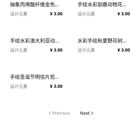
抽象丙烯酸纤维金色几何形状背景素材合辑 Acrylic Nude & Gold
手绘水彩驯鹿动物花卉剪贴画PNG素材合辑 Watercolor Animals & Flowers
设计元素
¥ 3.00
设计元素
¥ 3.00
手绘水彩澳大利亚动物抽象卡通儿童几何图案素材合辑 Watercolor Primitive Australia
水彩手绘秋夏野花树枝牡丹花卉装饰元素PNG剪贴画素材 Watercolor Wildflowers
设计元素
¥ 3.00
设计元素
¥ 3.00
手绘圣诞节明信片剪贴画鹿刺猬狐狸企鹅动物圣诞元素 Big Christmas Set
设计元素
¥ 3.00
Previous
Next