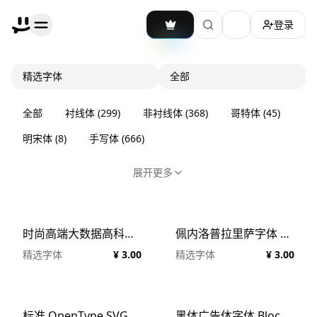
登录
加载主题切换
精选字体
全部
全部
衬线体
(
299
)
非衬线体
(
368
)
哥特体
(
45
)
明宋体
(
8
)
手写体
(
666
)
展开更多
时尚高端大数据高科技抽象英文字母矢量字体大集合
佩内洛普拉里萨字体 Penelope Larissa Font #1729660
精选字体
¥ 3.00
精选字体
¥ 3.00
标准 OpenType SVG 字体 Avallon OpenTypeSVG #1984623
黑体广告体字体 Blocklyn Font Family Mockups #957186