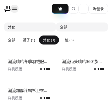
登录
加载主题切换
外套
全部
全部
裤子
(
1
)
外套
(
3
)
T恤
(
3
)
潮流嘻哈冬季羽绒服棉服服装设计展示效果图PS智能贴图样机模板 Puffer Jacket Mockups
潮流街头嘻哈360°旋转超大款套头连帽衫卫衣上衣图案设计PS展示贴图样机模板 360° Oversized Modelled Hoodie by Studio Innate
样机模版
¥ 3.00
样机模版
¥ 3.00
潮流加厚连帽衫卫衣运动衫服饰设计展示样机模板 Ultra Heavy Hoodie Mockup
样机模版
¥ 3.00