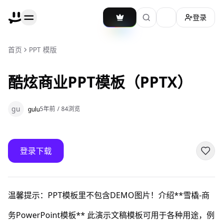
登录
加载主题切换
首页
PPT 模版
酷炫商业PPT模板（PPTX）
gu
5年前
/
84
浏览
gulu
登录下载
温馨提示：PPT模板里不包含DEMO图片！介绍**雪橇-商
务PowerPoint模板** 此演示文稿模板可用于各种用途，例