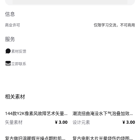
信息
商业许可
仅限学习交流，不可商用
服务
素材反馈
立即联系
相关素材
144款Y2K像素风故障艺术矢量元素 Dithering Bitmap Vector Shapes Collection
潮流扭曲淹没水下气泡叠加效果照片人像修图PS特效滤镜插件样机 Deluge Underwater Photo Effect
矢量素材
¥ 3.00
设计元素
¥ 3.00
复古做旧温暖辉光噪点颗粒肌理人像图像修图PS特效滤镜插件样机模板+LUT调色预设 EFCO LOOKS: VERSION 1.0
复古电影大片光晕烧伤灼烧图片照片后期处理特效PSD样机 Light Leaks Overlays Template