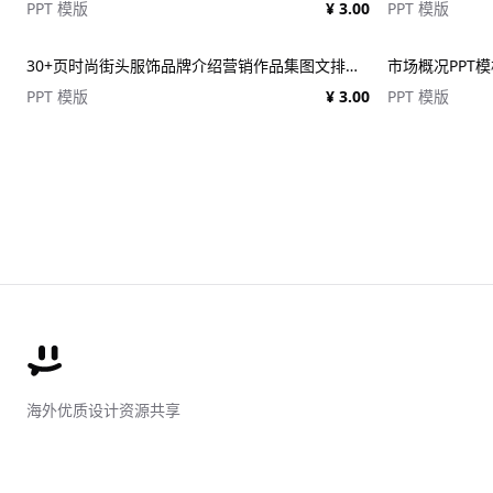
PPT 模版
¥ 3.00
PPT 模版
30+页时尚街头服饰品牌介绍营销作品集图文排版演示文稿设计PPT/Keynote模板
市场概况PPT模板 
PPT 模版
¥ 3.00
PPT 模版
海外优质设计资源共享