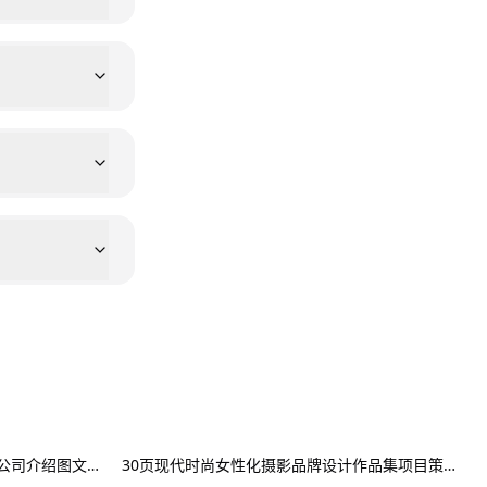
20页创意服装品牌摄影作品集简历公司介绍图文排版设计PPT幻灯片模板 Creative Brief PowerPoint Template
30页现代时尚女性化摄影品牌设计作品集项目策划演示文稿PPT模板 Modateka – Brand Kit Powerpoint