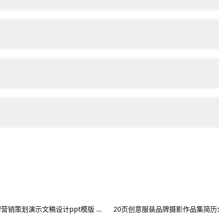
时尚极简风品牌营销策划演示文稿设计ppt模版 Assent Brand Strategy Template