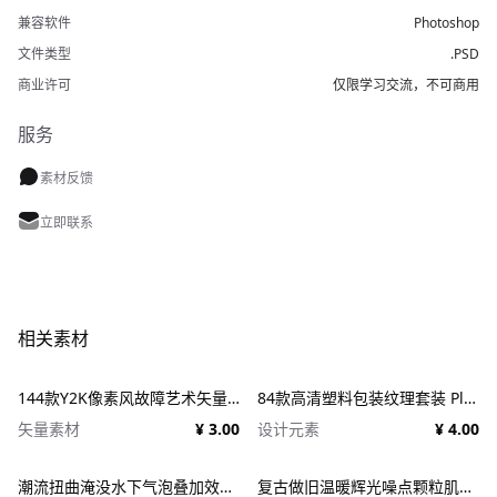
兼容软件
Photoshop
文件类型
.PSD
商业许可
仅限学习交流，不可商用
服务
素材反馈
立即联系
相关素材
144款Y2K像素风故障艺术矢量元素 Dithering Bitmap Vector Shapes Collection
84款高清塑料包装纹理套装 Plastic Textures
矢量素材
¥ 3.00
设计元素
¥ 4.00
潮流扭曲淹没水下气泡叠加效果照片人像修图PS特效滤镜插件样机 Deluge Underwater Photo Effect
复古做旧温暖辉光噪点颗粒肌理人像图像修图PS特效滤镜插件样机模板+LUT调色预设 EFCO LOOKS: VERSION 1.0