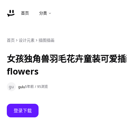
首页
分类
首页
设计元素
插图插画
女孩独角兽羽毛花卉童装可爱插画集 It'
flowers
gu
5年前
/
95
浏览
gulu
登录下载