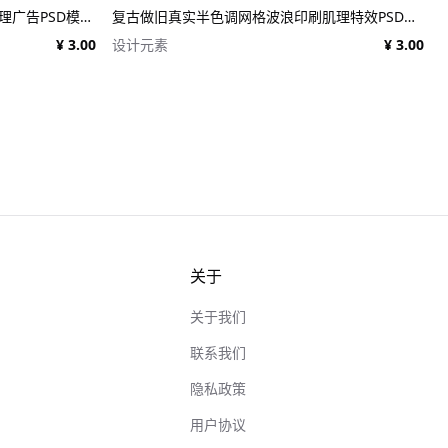
17个复古90年代风格复古新闻纸纹理广告PSD模板 1950s Style Retro Ad Templates
复古做旧真实半色调网格波浪印刷肌理特效PSD设计图片照片处理特效生成器 Goblin Printer - Halftone Effects
¥ 3.00
设计元素
¥ 3.00
关于
关于我们
联系我们
隐私政策
用户协议