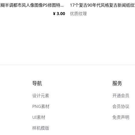
潮流迷幻径向模糊半调都市风人像图像PS修图特效滤镜样机模板 Halftone Spinning Blur Photo Effect
¥ 3.00
优质纹理
导航
服务
设计元素
开通会员
PNG素材
会员协议
UI素材
免责声明
样机模版