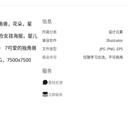
信息
独角兽，花朵，星
所属分类
设计元素
合女孩海报，婴儿
兼容软件
Illustrator
） 7可爱的独角兽
文件类型
.JPG .PNG .EPS
商业许可
仅限学习交流，不可商用
，7500x7500
服务
素材反馈
立即联系