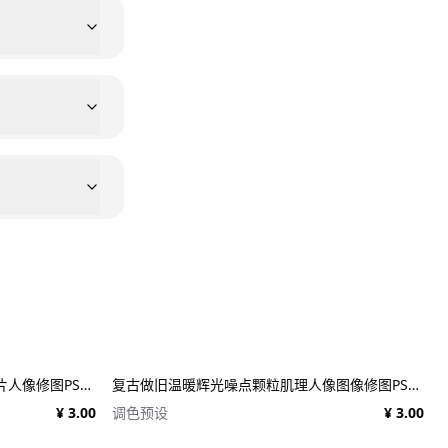
潮流扭曲淹没水下气泡叠加效果照片人像修图PS特效滤镜插件样机 Deluge Underwater Photo Effect
复古做旧温暖辉光噪点颗粒肌理人像图像修图PS特效滤镜插件样机模板+LUT调色预设 EFCO LOOKS: VERSION 1.0
¥ 3.00
调色预设
¥ 3.00