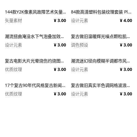
144款Y2K像素风故障艺术矢量元素 Dithering Bitmap Vector Shapes Collection
84款高清塑料包装纹理套装 Plastic Textures
矢量素材
¥ 3.00
设计元素
¥ 4.00
潮流扭曲淹没水下气泡叠加效果照片人像修图PS特效滤镜插件样机 Deluge Underwater Photo Effect
复古做旧温暖辉光噪点颗粒肌理人像图像修图PS特效滤镜插件样机模板+LUT调色预设 EFCO LOOKS: VERSION 1.0
设计元素
¥ 3.00
调色预设
¥ 3.00
复古电影大片光晕烧伤灼烧图片照片后期处理特效PSD样机 Light Leaks Overlays Template
潮流迷幻径向模糊半调都市风人像图像PS修图特效滤镜样机模板 Halftone Spinning Blur Photo Effect
优质纹理
¥ 3.00
设计元素
¥ 3.00
17个复古90年代风格复古新闻纸纹理广告PSD模板 1950s Style Retro Ad Templates
复古做旧真实半色调网格波浪印刷肌理特效PSD设计图片照片处理特效生成器 Goblin Printer - Halftone Effects
优质纹理
¥ 3.00
设计元素
¥ 3.00