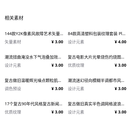
相关素材
144款Y2K像素风故障艺术矢量元素 Dithering Bitmap Vector Shapes Collection
84款高清塑料包装纹理套装 Plastic Textures
矢量素材
¥ 3.00
设计元素
¥ 4.00
潮流扭曲淹没水下气泡叠加效果照片人像修图PS特效滤镜插件样机 Deluge Underwater Photo Effect
复古电影大片光晕烧伤灼烧图片照片后期处理特效PSD样机 Light Leaks Overlays Template
设计元素
¥ 3.00
优质纹理
¥ 3.00
复古做旧温暖辉光噪点颗粒肌理人像图像修图PS特效滤镜插件样机模板+LUT调色预设 EFCO LOOKS: VERSION 1.0
潮流迷幻径向模糊半调都市风人像图像PS修图特效滤镜样机模板 Halftone Spinning Blur Photo Effect
调色预设
¥ 3.00
设计元素
¥ 3.00
17个复古90年代风格复古新闻纸纹理广告PSD模板 1950s Style Retro Ad Templates
复古做旧真实半色调网格波浪印刷肌理特效PSD设计图片照片处理特效生成器 Goblin Printer - Halftone Effects
优质纹理
¥ 3.00
设计元素
¥ 3.00