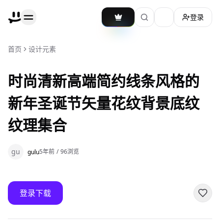
登录
加载主题切换
首页
设计元素
时尚清新高端简约线条风格的
新年圣诞节矢量花纹背景底纹
纹理集合
gu
5年前
/
96
浏览
gulu
登录下载