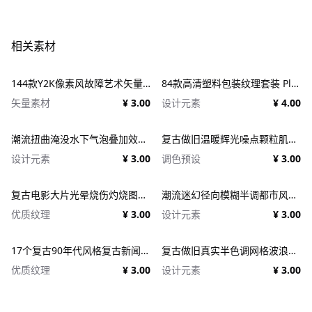
相关素材
144款Y2K像素风故障艺术矢量元素 Dithering Bitmap Vector Shapes Collection
84款高清塑料包装纹理套装 Plastic Textures
矢量素材
¥ 3.00
设计元素
¥ 4.00
潮流扭曲淹没水下气泡叠加效果照片人像修图PS特效滤镜插件样机 Deluge Underwater Photo Effect
复古做旧温暖辉光噪点颗粒肌理人像图像修图PS特效滤镜插件样机模板+LUT调色预设 EFCO LOOKS: VERSION 1.0
设计元素
¥ 3.00
调色预设
¥ 3.00
复古电影大片光晕烧伤灼烧图片照片后期处理特效PSD样机 Light Leaks Overlays Template
潮流迷幻径向模糊半调都市风人像图像PS修图特效滤镜样机模板 Halftone Spinning Blur Photo Effect
优质纹理
¥ 3.00
设计元素
¥ 3.00
17个复古90年代风格复古新闻纸纹理广告PSD模板 1950s Style Retro Ad Templates
复古做旧真实半色调网格波浪印刷肌理特效PSD设计图片照片处理特效生成器 Goblin Printer - Halftone Effects
优质纹理
¥ 3.00
设计元素
¥ 3.00