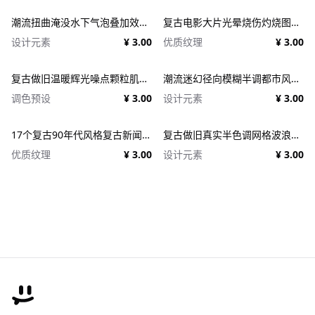
潮流扭曲淹没水下气泡叠加效果照片人像修图PS特效滤镜插件样机 Deluge Underwater Photo Effect
复古电影大片光晕烧伤灼烧图片照片后期处理特效PSD样机 Light Leaks Overlays Template
设计元素
¥ 3.00
优质纹理
¥ 3.00
复古做旧温暖辉光噪点颗粒肌理人像图像修图PS特效滤镜插件样机模板+LUT调色预设 EFCO LOOKS: VERSION 1.0
潮流迷幻径向模糊半调都市风人像图像PS修图特效滤镜样机模板 Halftone Spinning Blur Photo Effect
调色预设
¥ 3.00
设计元素
¥ 3.00
17个复古90年代风格复古新闻纸纹理广告PSD模板 1950s Style Retro Ad Templates
复古做旧真实半色调网格波浪印刷肌理特效PSD设计图片照片处理特效生成器 Goblin Printer - Halftone Effects
优质纹理
¥ 3.00
设计元素
¥ 3.00