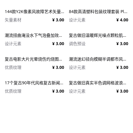
144款Y2K像素风故障艺术矢量元素 Dithering Bitmap Vector Shapes Collection
84款高清塑料包装纹理套装 Plastic Textures
矢量素材
¥ 3.00
设计元素
¥ 4.00
潮流扭曲淹没水下气泡叠加效果照片人像修图PS特效滤镜插件样机 Deluge Underwater Photo Effect
复古做旧温暖辉光噪点颗粒肌理人像图像修图PS特效滤镜插件样机模板+LUT调色预设 EFCO LOOKS: VERSION 1.0
设计元素
¥ 3.00
调色预设
¥ 3.00
复古电影大片光晕烧伤灼烧图片照片后期处理特效PSD样机 Light Leaks Overlays Template
潮流迷幻径向模糊半调都市风人像图像PS修图特效滤镜样机模板 Halftone Spinning Blur Photo Effect
优质纹理
¥ 3.00
设计元素
¥ 3.00
17个复古90年代风格复古新闻纸纹理广告PSD模板 1950s Style Retro Ad Templates
复古做旧真实半色调网格波浪印刷肌理特效PSD设计图片照片处理特效生成器 Goblin Printer - Halftone Effects
优质纹理
¥ 3.00
设计元素
¥ 3.00