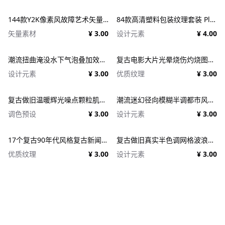
144款Y2K像素风故障艺术矢量元素 Dithering Bitmap Vector Shapes Collection
84款高清塑料包装纹理套装 Plastic Textures
矢量素材
¥ 3.00
设计元素
¥ 4.00
潮流扭曲淹没水下气泡叠加效果照片人像修图PS特效滤镜插件样机 Deluge Underwater Photo Effect
复古电影大片光晕烧伤灼烧图片照片后期处理特效PSD样机 Light Leaks Overlays Template
设计元素
¥ 3.00
优质纹理
¥ 3.00
复古做旧温暖辉光噪点颗粒肌理人像图像修图PS特效滤镜插件样机模板+LUT调色预设 EFCO LOOKS: VERSION 1.0
潮流迷幻径向模糊半调都市风人像图像PS修图特效滤镜样机模板 Halftone Spinning Blur Photo Effect
调色预设
¥ 3.00
设计元素
¥ 3.00
17个复古90年代风格复古新闻纸纹理广告PSD模板 1950s Style Retro Ad Templates
复古做旧真实半色调网格波浪印刷肌理特效PSD设计图片照片处理特效生成器 Goblin Printer - Halftone Effects
优质纹理
¥ 3.00
设计元素
¥ 3.00