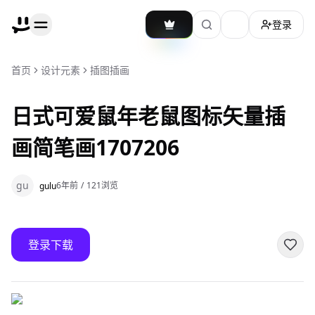
登录
加载主题切换
首页
设计元素
插图插画
日式可爱鼠年老鼠图标矢量插
画简笔画1707206
gu
6年前
/
121
浏览
gulu
登录下载