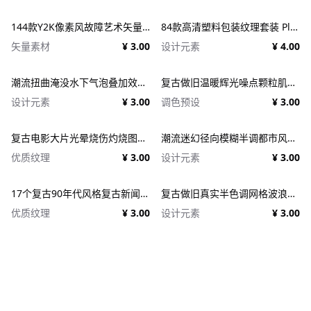
144款Y2K像素风故障艺术矢量元素 Dithering Bitmap Vector Shapes Collection
84款高清塑料包装纹理套装 Plastic Textures
矢量素材
¥ 3.00
设计元素
¥ 4.00
潮流扭曲淹没水下气泡叠加效果照片人像修图PS特效滤镜插件样机 Deluge Underwater Photo Effect
复古做旧温暖辉光噪点颗粒肌理人像图像修图PS特效滤镜插件样机模板+LUT调色预设 EFCO LOOKS: VERSION 1.0
设计元素
¥ 3.00
调色预设
¥ 3.00
复古电影大片光晕烧伤灼烧图片照片后期处理特效PSD样机 Light Leaks Overlays Template
潮流迷幻径向模糊半调都市风人像图像PS修图特效滤镜样机模板 Halftone Spinning Blur Photo Effect
优质纹理
¥ 3.00
设计元素
¥ 3.00
17个复古90年代风格复古新闻纸纹理广告PSD模板 1950s Style Retro Ad Templates
复古做旧真实半色调网格波浪印刷肌理特效PSD设计图片照片处理特效生成器 Goblin Printer - Halftone Effects
优质纹理
¥ 3.00
设计元素
¥ 3.00