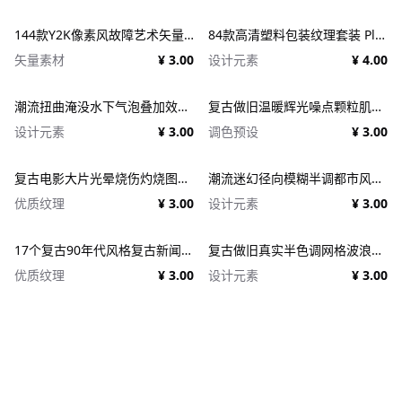
144款Y2K像素风故障艺术矢量元素 Dithering Bitmap Vector Shapes Collection
84款高清塑料包装纹理套装 Plastic Textures
矢量素材
¥ 3.00
设计元素
¥ 4.00
潮流扭曲淹没水下气泡叠加效果照片人像修图PS特效滤镜插件样机 Deluge Underwater Photo Effect
复古做旧温暖辉光噪点颗粒肌理人像图像修图PS特效滤镜插件样机模板+LUT调色预设 EFCO LOOKS: VERSION 1.0
设计元素
¥ 3.00
调色预设
¥ 3.00
复古电影大片光晕烧伤灼烧图片照片后期处理特效PSD样机 Light Leaks Overlays Template
潮流迷幻径向模糊半调都市风人像图像PS修图特效滤镜样机模板 Halftone Spinning Blur Photo Effect
优质纹理
¥ 3.00
设计元素
¥ 3.00
17个复古90年代风格复古新闻纸纹理广告PSD模板 1950s Style Retro Ad Templates
复古做旧真实半色调网格波浪印刷肌理特效PSD设计图片照片处理特效生成器 Goblin Printer - Halftone Effects
优质纹理
¥ 3.00
设计元素
¥ 3.00