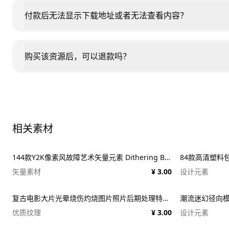
付款后无法显示下载地址或者无法查看内容？
购买该资源后，可以退款吗？
相关素材
144款Y2K像素风故障艺术矢量元素 Dithering Bitmap Vector Shapes Collection
84款高清塑料包装纹
矢量素材
¥ 3.00
设计元素
复古电影大片光晕烧伤灼烧图片照片后期处理特效PSD样机 Light Leaks Overlays Template
优质纹理
¥ 3.00
设计元素