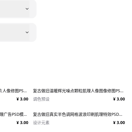
潮流扭曲淹没水下气泡叠加效果照片人像修图PS特效滤镜插件样机 Deluge Underwater Photo Effect
复古做旧温暖辉光噪点颗粒肌理人像图像修图PS特效滤镜插件样机模板+LUT调色预设 EFCO LOOKS: VERSION 1.0
¥ 3.00
调色预设
¥ 3.00
17个复古90年代风格复古新闻纸纹理广告PSD模板 1950s Style Retro Ad Templates
复古做旧真实半色调网格波浪印刷肌理特效PSD设计图片照片处理特效生成器 Goblin Printer - Halftone Effects
¥ 3.00
设计元素
¥ 3.00