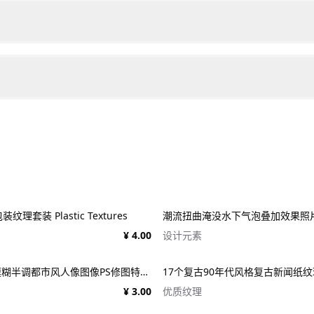
理套装 Plastic Textures
¥ 4.00
设计元素
潮流迷幻径向模糊半调都市风人像图像PS修图特效滤镜样机模板 Halftone Spinning Blur Photo Effect
¥ 3.00
优质纹理