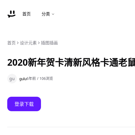
首页
分类
首页
设计元素
插图插画
2020新年贺卡清新风格卡通老鼠
gu
6年前
/
106
浏览
gulu
登录下载