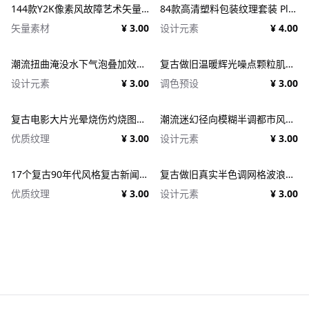
144款Y2K像素风故障艺术矢量元素 Dithering Bitmap Vector Shapes Collection
84款高清塑料包装纹理套装 Plastic Textures
矢量素材
¥ 3.00
设计元素
¥ 4.00
潮流扭曲淹没水下气泡叠加效果照片人像修图PS特效滤镜插件样机 Deluge Underwater Photo Effect
复古做旧温暖辉光噪点颗粒肌理人像图像修图PS特效滤镜插件样机模板+LUT调色预设 EFCO LOOKS: VERSION 1.0
设计元素
¥ 3.00
调色预设
¥ 3.00
复古电影大片光晕烧伤灼烧图片照片后期处理特效PSD样机 Light Leaks Overlays Template
潮流迷幻径向模糊半调都市风人像图像PS修图特效滤镜样机模板 Halftone Spinning Blur Photo Effect
优质纹理
¥ 3.00
设计元素
¥ 3.00
17个复古90年代风格复古新闻纸纹理广告PSD模板 1950s Style Retro Ad Templates
复古做旧真实半色调网格波浪印刷肌理特效PSD设计图片照片处理特效生成器 Goblin Printer - Halftone Effects
优质纹理
¥ 3.00
设计元素
¥ 3.00