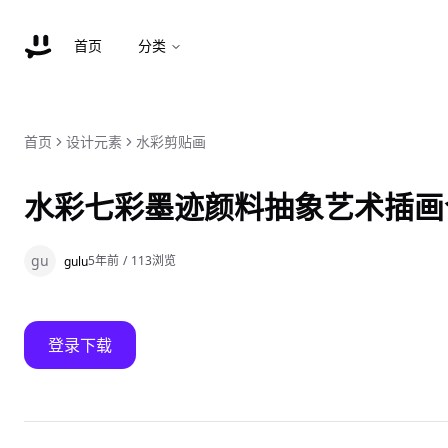
首页
分类
首页
设计元素
水彩剪贴画
水彩七彩墨迹颜料抽象艺术插画
gu
5年前
/
113
浏览
gulu
登录下载