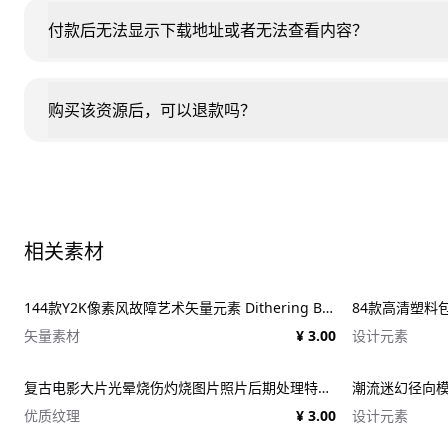
付款后无法显示下载地址或者无法查看内容？
购买该资源后，可以退款吗？
相关素材
144款Y2K像素风故障艺术矢量元素 Dithering Bitmap Vector Shapes Collection
84款高清塑料包装纹
矢量素材
¥ 3.00
设计元素
复古电影大片光晕烧伤灼烧图片照片后期处理特效PSD样机 Light Leaks Overlays Template
优质纹理
¥ 3.00
设计元素