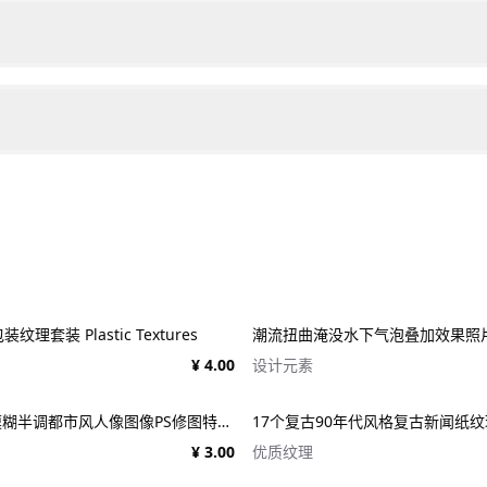
理套装 Plastic Textures
¥ 4.00
设计元素
潮流迷幻径向模糊半调都市风人像图像PS修图特效滤镜样机模板 Halftone Spinning Blur Photo Effect
¥ 3.00
优质纹理