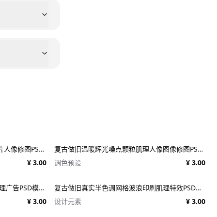
潮流扭曲淹没水下气泡叠加效果照片人像修图PS特效滤镜插件样机 Deluge Underwater Photo Effect
复古做旧温暖辉光噪点颗粒肌理人像图像修图PS特效滤镜插件样机模板+LUT调色预设 EFCO LOOKS: VERSION 1.0
¥ 3.00
调色预设
¥ 3.00
17个复古90年代风格复古新闻纸纹理广告PSD模板 1950s Style Retro Ad Templates
复古做旧真实半色调网格波浪印刷肌理特效PSD设计图片照片处理特效生成器 Goblin Printer - Halftone Effects
¥ 3.00
设计元素
¥ 3.00