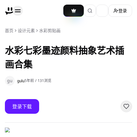
登录
加载主题切换
首页
设计元素
水彩剪贴画
水彩七彩墨迹颜料抽象艺术插
画合集
gu
5年前
/
131
浏览
gulu
登录下载