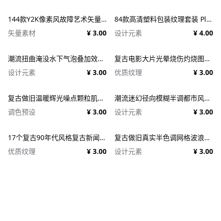
144款Y2K像素风故障艺术矢量元素 Dithering Bitmap Vector Shapes Collection
84款高清塑料包装纹理套装 Plastic Textures
矢量素材
¥ 3.00
设计元素
¥ 4.00
潮流扭曲淹没水下气泡叠加效果照片人像修图PS特效滤镜插件样机 Deluge Underwater Photo Effect
复古电影大片光晕烧伤灼烧图片照片后期处理特效PSD样机 Light Leaks Overlays Template
设计元素
¥ 3.00
优质纹理
¥ 3.00
复古做旧温暖辉光噪点颗粒肌理人像图像修图PS特效滤镜插件样机模板+LUT调色预设 EFCO LOOKS: VERSION 1.0
潮流迷幻径向模糊半调都市风人像图像PS修图特效滤镜样机模板 Halftone Spinning Blur Photo Effect
调色预设
¥ 3.00
设计元素
¥ 3.00
17个复古90年代风格复古新闻纸纹理广告PSD模板 1950s Style Retro Ad Templates
复古做旧真实半色调网格波浪印刷肌理特效PSD设计图片照片处理特效生成器 Goblin Printer - Halftone Effects
优质纹理
¥ 3.00
设计元素
¥ 3.00