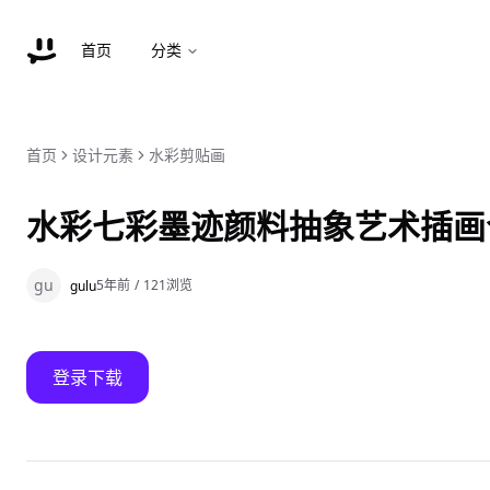
首页
分类
首页
设计元素
水彩剪贴画
水彩七彩墨迹颜料抽象艺术插画
gu
5年前
/
121
浏览
gulu
登录下载