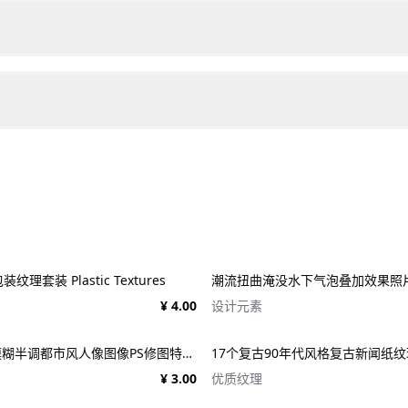
理套装 Plastic Textures
¥ 4.00
设计元素
潮流迷幻径向模糊半调都市风人像图像PS修图特效滤镜样机模板 Halftone Spinning Blur Photo Effect
¥ 3.00
优质纹理