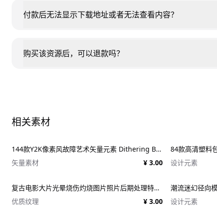
付款后无法显示下载地址或者无法查看内容？
购买该资源后，可以退款吗？
相关素材
144款Y2K像素风故障艺术矢量元素 Dithering Bitmap Vector Shapes Collection
84款高清塑料包装纹
矢量素材
¥ 3.00
设计元素
复古电影大片光晕烧伤灼烧图片照片后期处理特效PSD样机 Light Leaks Overlays Template
优质纹理
¥ 3.00
设计元素