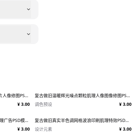
潮流扭曲淹没水下气泡叠加效果照片人像修图PS特效滤镜插件样机 Deluge Underwater Photo Effect
复古做旧温暖辉光噪点颗粒肌理人像图像修图PS特效滤镜插件样机模板+LUT调色预设 EFCO LOOKS: VERSION 1.0
¥ 3.00
调色预设
¥ 3.00
17个复古90年代风格复古新闻纸纹理广告PSD模板 1950s Style Retro Ad Templates
复古做旧真实半色调网格波浪印刷肌理特效PSD设计图片照片处理特效生成器 Goblin Printer - Halftone Effects
¥ 3.00
设计元素
¥ 3.00